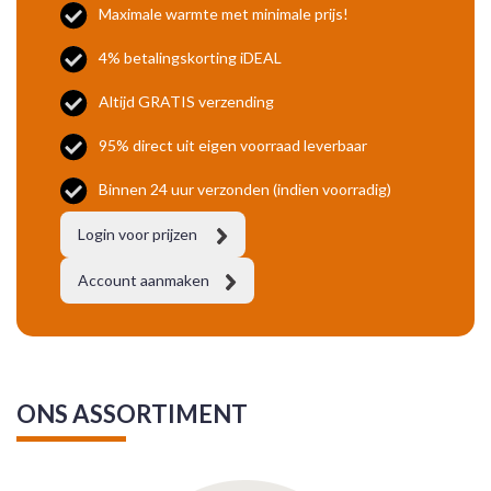
Maximale warmte met minimale prijs!
Randstroken
4% betalingskorting iDEAL
Frezen
Altijd GRATIS verzending
95% direct uit eigen voorraad leverbaar
Reno
Binnen 24 uur verzonden (indien voorradig)
Login voor prijzen
Account aanmaken
ONS ASSORTIMENT