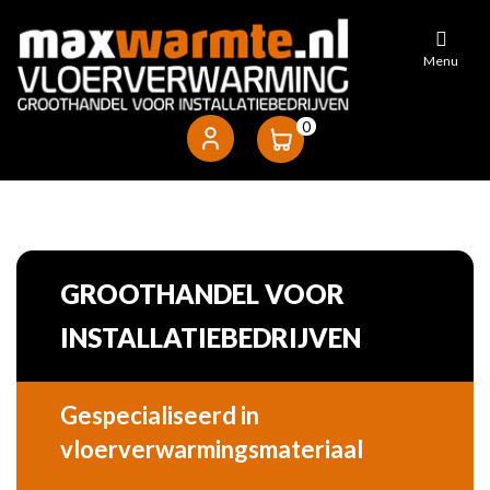
Vloerbuis
Menu
Noppenplaten
0
Draadmatten
Tackerplaten
GROOTHANDEL VOOR
Verdelers
INSTALLATIEBEDRIJVEN
Naregeling
Gespecialiseerd in
vloerverwarmingsmateriaal
Diversen